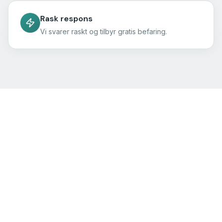
Rask respons
Vi svarer raskt og tilbyr gratis befaring.
Rengjøringstjenester som
gir et skinnende resultat
Vi leverer profesjonelle rengjøringstjenester til hjem og
kontor. Enten du trenger fast renhold, flyttevask eller
en grundig utvask, sørger vi alltid for et skinnende
rent resultat.