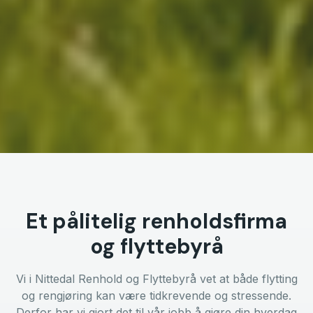
Et pålitelig renholdsfirma
og flyttebyrå
Vi i Nittedal Renhold og Flyttebyrå vet at både flytting
og rengjøring kan være tidkrevende og stressende.
Derfor har vi gjort det til vår jobb å gjøre din hverdag